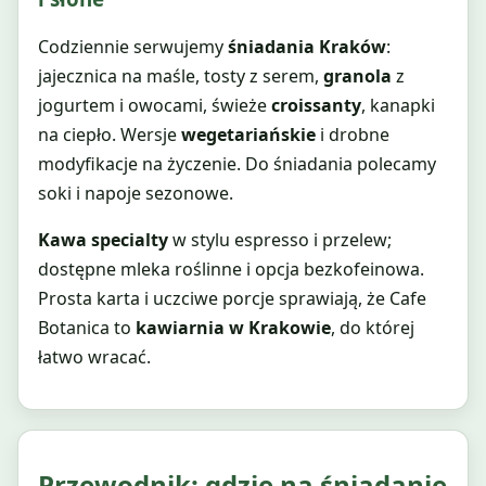
Codziennie serwujemy
śniadania Kraków
:
jajecznica na maśle, tosty z serem,
granola
z
jogurtem i owocami, świeże
croissanty
, kanapki
na ciepło. Wersje
wegetariańskie
i drobne
modyfikacje na życzenie. Do śniadania polecamy
soki i napoje sezonowe.
Kawa specialty
w stylu espresso i przelew;
dostępne mleka roślinne i opcja bezkofeinowa.
Prosta karta i uczciwe porcje sprawiają, że Cafe
Botanica to
kawiarnia w Krakowie
, do której
łatwo wracać.
Przewodnik: gdzie na śniadanie