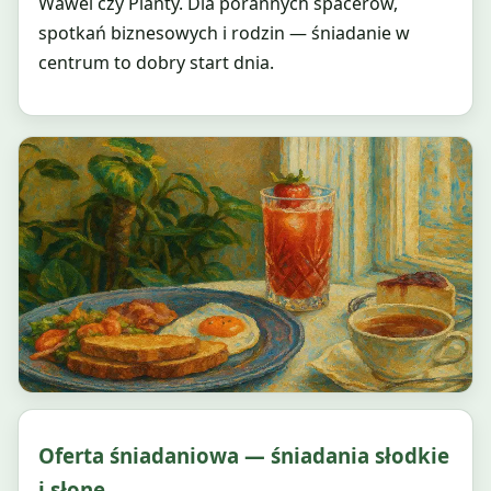
Wawel czy Planty. Dla porannych spacerów,
spotkań biznesowych i rodzin — śniadanie w
centrum to dobry start dnia.
Oferta śniadaniowa — śniadania słodkie
i słone