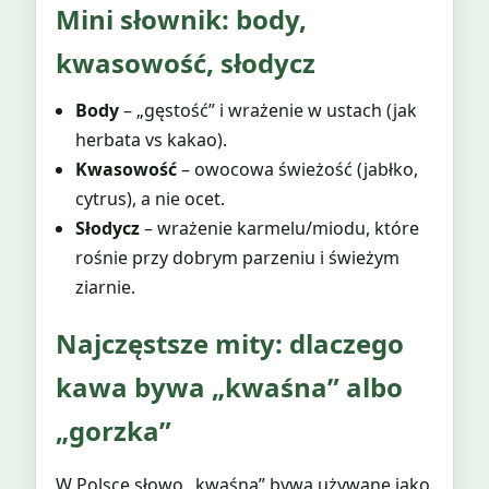
Mini słownik: body,
kwasowość, słodycz
Body
– „gęstość” i wrażenie w ustach (jak
herbata vs kakao).
Kwasowość
– owocowa świeżość (jabłko,
cytrus), a nie ocet.
Słodycz
– wrażenie karmelu/miodu, które
rośnie przy dobrym parzeniu i świeżym
ziarnie.
Najczęstsze mity: dlaczego
kawa bywa „kwaśna” albo
„gorzka”
W Polsce słowo „kwaśna” bywa używane jako